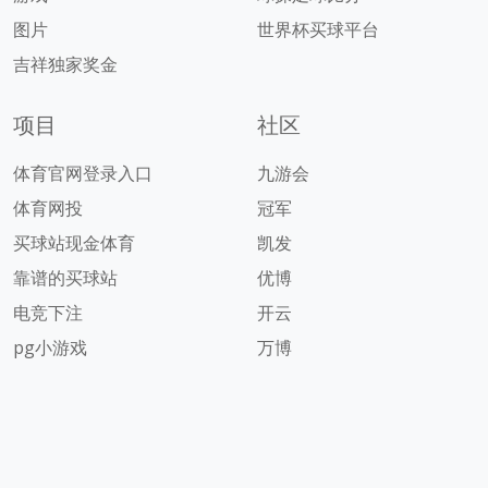
图片
世界杯买球平台
吉祥独家奖金
项目
社区
体育官网登录入口
九游会
体育网投
冠军
买球站现金体育
凯发
靠谱的买球站
优博
电竞下注
开云
pg小游戏
万博