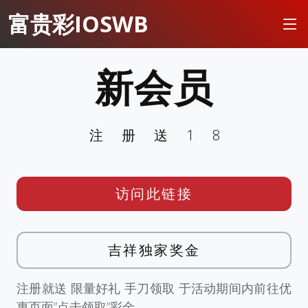
富贵彩IOSWB
新会员
注册送18
访问此链接
吉祥独家奖金
注册就送 限量好礼 手刀领取 于活动期间内前往优
惠页面”点击领取”彩金。