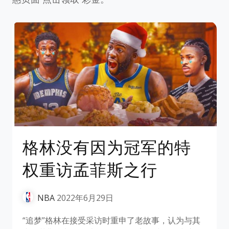
格林没有因为冠军的特
权重访孟菲斯之行
NBA
2022年6月29日
“追梦”格林在接受采访时重申了老故事，认为与其