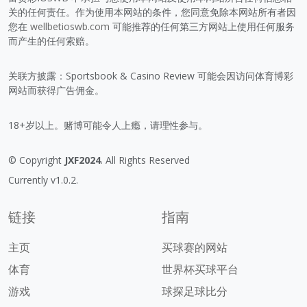
关的任何责任。作为使用本网站的条件，您同意免除本网站所有者因
您在
wellbetioswb.com
可能推荐的任何第三方网站上使用任何服务
而产生的任何索赔。
关联方披露：Sportsbook & Casino Review 可能会因访问体育博彩
网站而获得广告佣金。
18+岁以上。赌博可能令人上瘾，请理性参与。
© Copyright
JXF2024
. All Rights Reserved
Currently v1.0.2.
链接
指南
主页
买球赛的网站
体育
世界杯买球平台
游戏
球探足球比分