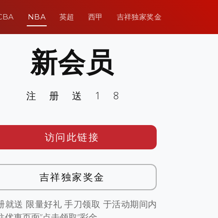
CBA
NBA
英超
西甲
吉祥独家奖金
新会员
注册送18
访问此链接
吉祥独家奖金
册就送 限量好礼 手刀领取 于活动期间内
往优惠页面”点击领取”彩金。