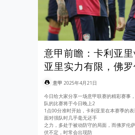
意甲前瞻：卡利亚里
亚里实力有限，佛罗
意甲
2025年4月21日
今日给大家分享一场意甲联赛的精彩赛事，
队的比赛将于今日晚上2
1点00分准时开始，卡利亚里在本赛季的
面对强队时几乎毫无还手
之力，多处于被动防守的局面，而佛罗伦
伏不定，时常会出现防