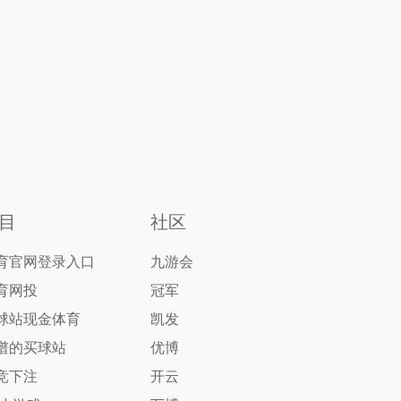
目
社区
育官网登录入口
九游会
育网投
冠军
球站现金体育
凯发
谱的买球站
优博
竞下注
开云