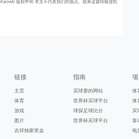
ohaowb 版权申明 本文不代表我们的观点。如果这篇转载侵犯
链接
指南
项
主页
买球赛的网站
体
体育
世界杯买球平台
体
游戏
球探足球比分
买
图片
世界杯买球平台
靠
吉祥独家奖金
电