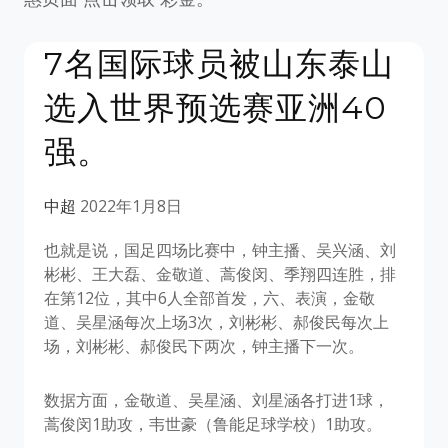
7名国际球员被山东泰山
选入世界预选赛亚洲40
强。
中超
2022年1月8日
也就是说，国足四场比赛中，钟主播、吴兴涵、刘
彬彬、王大磊、金敬道、蒿俊闵、季翔四连胜，排
在第12位，其中6人全部首发，六、表演，金敬
道、吴星涵每次上场3次，刘彬彬、郝俊民每次上
场，刘彬彬、郝俊民下两次，钟主播下一次。
数据方面，金敬道、吴星涵、刘星涵各打进1球，
蒿俊闵1助攻，韦世豪（鲁能足球学校）1助攻。