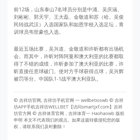
前12场，山东泰山7名球员分别是中涌、吴庆涵、
刘彬彬、郭天宇、王大磊、金敬道和苏（哈。吴俊
民转战武汉）入选国家队和如恩学校入选足坛，青
训球员韦世豪也入选。
最近五场比赛，吴兴道、金敬道和许昕都有出场机
会。而其中，许昕对阵阿曼和澳大利亚的比赛都取
得了不错的成绩，许昕参加了澳大利亚的比赛，许
昕直接任意球破门。使对方手球获得点球，吴兴辉
被罚等分。中国队1-1战平澳大利亚队。
© 吉祥坊官网, 吉祥坊手机官网 一 wellbetioswb © 吉祥
坊APP手机吉祥坊WELLBET【访问smartjxf.com】吉祥
坊官方网 © 吉祥体育官网，吉祥体育一 Haohaowb 版权
申明 本文不代表我们的观点。如果这篇转载侵犯您的版
权，请联系我们及时删除！