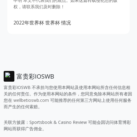
申明 本文不代表我们的观点。如果这篇转载侵犯您的版
权，请联系我们及时删除！
2022年世界杯
世界杯
情况
富贵彩IOSWB
富贵彩IOSWB 不承担与您使用本网站及使用本网站所含任何信息相
关的任何责任。作为使用本网站的条件，您同意免除本网站所有者因
您在
wellbetioswb.com
可能推荐的任何第三方网站上使用任何服务
而产生的任何索赔。
关联方披露：Sportsbook & Casino Review 可能会因访问体育博彩
网站而获得广告佣金。