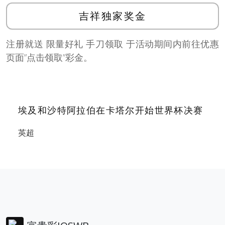
吉祥独家奖金
注册就送 限量好礼 手刀领取 于活动期间内前往优惠
页面”点击领取”彩金。
埃及和沙特阿拉伯在卡塔尔开始世界杯决赛
英超