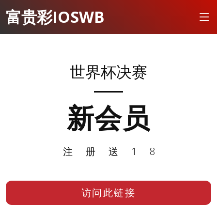
富贵彩IOSWB
世界杯决赛
新会员
注册送18
访问此链接