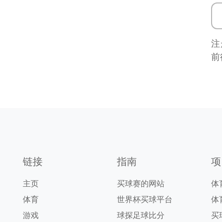
注
前
链接
指南
项
主页
买球赛的网站
体
体育
世界杯买球平台
体
游戏
球探足球比分
买