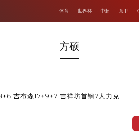
体育
世界杯
中超
意甲
方硕
8+6 吉布森17+9+7 吉祥坊首钢7人力克