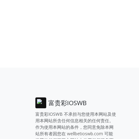
富贵彩IOSWB
富贵彩IOSWB 不承担与您使用本网站及使
用本网站所含任何信息相关的任何责任。
作为使用本网站的条件，您同意免除本网
站所有者因您在
wellbetioswb.com
可能