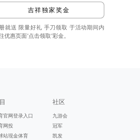
吉祥独家奖金
册就送 限量好礼 手刀领取 于活动期间内
往优惠页面”点击领取”彩金。
目
社区
育官网登录入口
九游会
育网投
冠军
球站现金体育
凯发