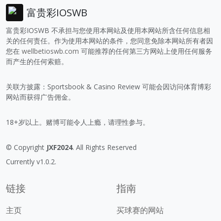
富贵彩IOSWB
富贵彩IOSWB 不承担与您使用本网站及使用本网站所含任何信息相
关的任何责任。作为使用本网站的条件，您同意免除本网站所有者因
您在
wellbetioswb.com
可能推荐的任何第三方网站上使用任何服务
而产生的任何索赔。
关联方披露：Sportsbook & Casino Review 可能会因访问体育博彩
网站而获得广告佣金。
18+岁以上。赌博可能令人上瘾，请理性参与。
© Copyright
JXF2024
. All Rights Reserved
Currently v1.0.2.
链接
指南
主页
买球赛的网站