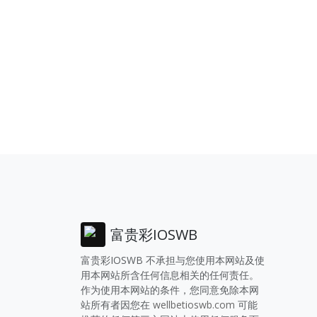
富贵彩IOSWB
富贵彩IOSWB 不承担与您使用本网站及使
用本网站所含任何信息相关的任何责任。
作为使用本网站的条件，您同意免除本网
站所有者因您在
wellbetioswb.com
可能