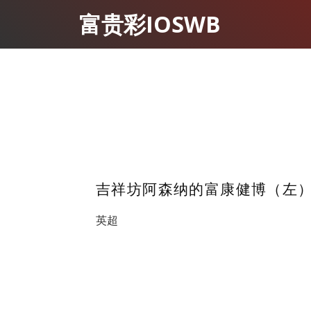
富贵彩IOSWB
吉祥坊阿森纳的富康健博（左
英超