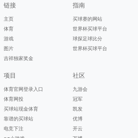
链接
指南
主页
买球赛的网站
体育
世界杯买球平台
游戏
球探足球比分
图片
世界杯买球平台
吉祥独家奖金
项目
社区
体育官网登录入口
九游会
体育网投
冠军
买球站现金体育
凯发
靠谱的买球站
优博
电竞下注
开云