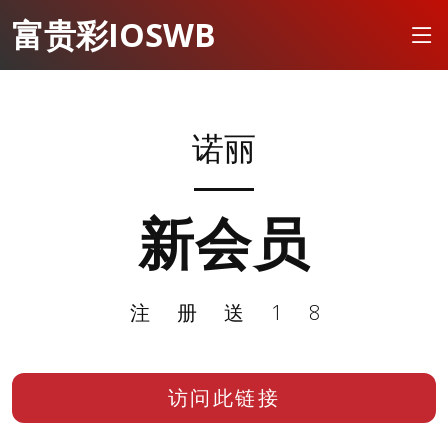
富贵彩IOSWB
诺丽
新会员
注册送18
访问此链接