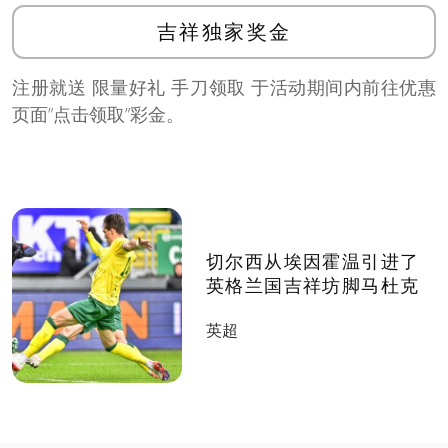
吉祥独家奖金
注册就送 限量好礼 手刀领取 于活动期间内前往优惠
页面”点击领取”彩金。
切尔西从埃因霍温引进了
英格兰国吉祥坊脚马杜克
英超