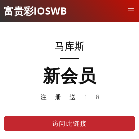
富贵彩IOSWB
马库斯
新会员
注册送18
访问此链接